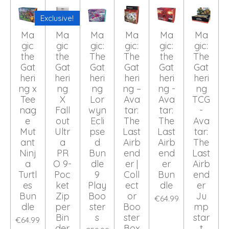
Exclusive!
Ma
Ma
Ma
Ma
Ma
Ma
gic
gic
gic:
gic:
gic:
gic:
the
the
The
The
the
The
Gat
Gat
Gat
Gat
Gat
Gat
heri
heri
heri
heri
heri
heri
ng x
ng
ng
ng –
ng -
ng
Tee
X
Lor
Ava
Ava
TCG
nag
Fall
wyn
tar:
tar:
-
e
out
Ecli
The
The
Ava
Mut
Ultr
pse
Last
Last
tar:
ant
a
d
Airb
Airb
The
Ninj
PR
Bun
end
end
Last
a
O 9-
dle
er |
er
Airb
Turtl
Poc
9
Coll
Bun
end
es
ket
Play
ect
dle
er
Bun
Zip
Boo
or
Ju
€64.99
dle
per
ster
Boo
mp
Bin
s
ster
star
€64.99
der
Box
t