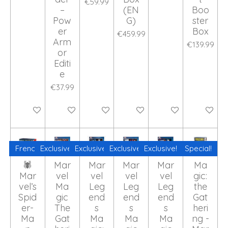
€59.99
–
(EN
Boo
Pow
G)
ster
er
Box
€459.99
Arm
€139.99
or
Editi
e
€37.99
Add to cart
Add to cart
Add to cart
Add to cart
Add to cart
Add to ca
French
Exclusive!
Exclusive!
Exclusive!
Exclusive!
Special!
🕷️
Mar
Mar
Mar
Mar
Ma
Mar
vel
vel
vel
vel
gic:
vel’s
Ma
Leg
Leg
Leg
the
Spid
gic
end
end
end
Gat
er-
The
s
s
s
heri
Ma
Gat
Ma
Ma
Ma
ng -