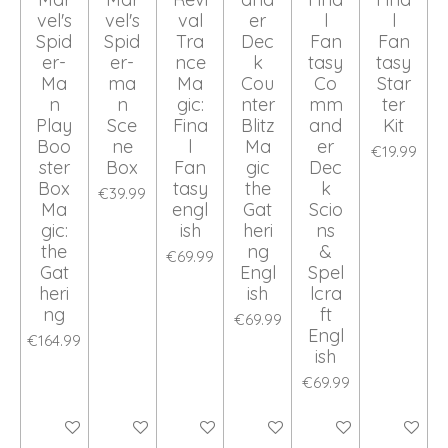
vel's
vel's
val
er
l
l
Spid
Spid
Tra
Dec
Fan
Fan
er-
er-
nce
k
tasy
tasy
Ma
ma
Ma
Cou
Co
Star
n
n
gic:
nter
mm
ter
Play
Sce
Fina
Blitz
and
Kit
Boo
ne
l
Ma
er
€19.99
ster
Box
Fan
gic
Dec
Box
tasy
the
k
€39.99
Ma
engl
Gat
Scio
gic:
ish
heri
ns
the
ng
&
€69.99
Gat
Engl
Spel
heri
ish
lcra
ng
ft
€69.99
Engl
€164.99
ish
€69.99
Add to cart
Add to cart
Add to cart
Add to cart
Add to cart
Add to ca