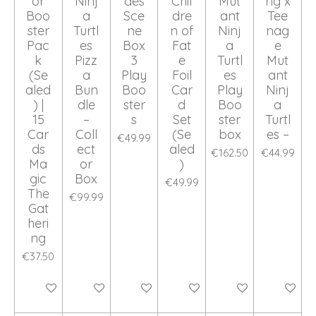
or
Ninj
des
Chil
Mut
ng x
Boo
a
Sce
dre
ant
Tee
ster
Turtl
ne
n of
Ninj
nag
Pac
es
Box
Fat
a
e
k
Pizz
3
e
Turtl
Mut
(Se
a
Play
Foil
es
ant
aled
Bun
Boo
Car
Play
Ninj
) |
dle
ster
d
Boo
a
15
–
s
Set
ster
Turtl
Car
Coll
(Se
box
es –
€49.99
ds
ect
aled
€162.50
€44.99
Ma
or
)
gic
Box
€49.99
The
€99.99
Gat
heri
ng
€37.50
Add to cart
Add to cart
Add to cart
Add to cart
Add to cart
Add to ca