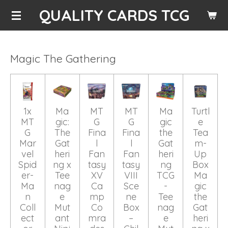
QUALITY CARDS TCG
Skip
to
main
content
Magic The Gathering
1x
Ma
MT
MT
Ma
Turtl
MT
gic:
G
G
gic
e
G
The
Fina
Fina
the
Tea
Mar
Gat
l
l
Gat
m-
vel
heri
Fan
Fan
heri
Up
Spid
ng x
tasy
tasy
ng
Box
er-
Tee
XV
VIII
TCG
Ma
Ma
nag
Ca
Sce
-
gic
n
e
mp
ne
Tee
the
Coll
Mut
Co
Box
nag
Gat
ect
ant
mra
–
e
heri