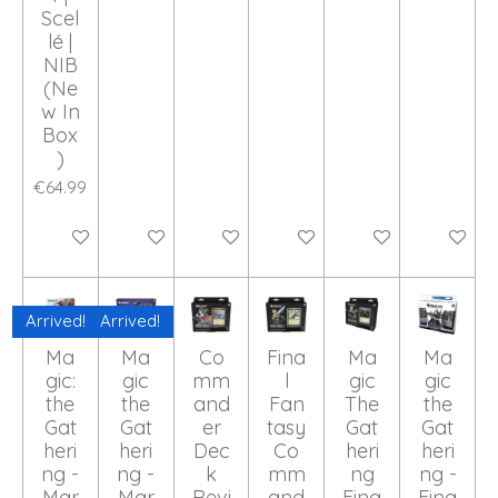
Scel
lé |
NIB
(Ne
w In
Box
)
€64.99
Add to cart
Add to cart
Add to cart
Add to cart
Add to cart
Add to ca
Arrived!
Arrived!
Ma
Ma
Co
Fina
Ma
Ma
gic:
gic
mm
l
gic
gic
the
the
and
Fan
The
the
Gat
Gat
er
tasy
Gat
Gat
heri
heri
Dec
Co
heri
heri
ng -
ng -
k
mm
ng
ng -
Mar
Mar
Revi
and
Fina
Fina