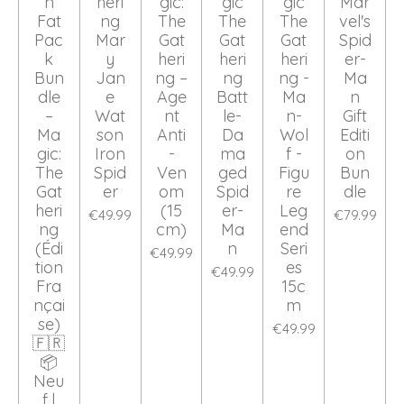
n
heri
gic:
gic
gic
Mar
Fat
ng
The
The
The
vel's
Pac
Mar
Gat
Gat
Gat
Spid
k
y
heri
heri
heri
er-
Bun
Jan
ng –
ng
ng -
Ma
dle
e
Age
Batt
Ma
n
–
Wat
nt
le-
n-
Gift
Ma
son
Anti
Da
Wol
Editi
gic:
Iron
-
ma
f -
on
The
Spid
Ven
ged
Figu
Bun
Gat
er
om
Spid
re
dle
heri
(15
er-
Leg
€49.99
€79.99
ng
cm)
Ma
end
(Édi
n
Seri
€49.99
tion
es
€49.99
Fra
15c
nçai
m
se)
€49.99
🇫🇷
📦
Neu
f |