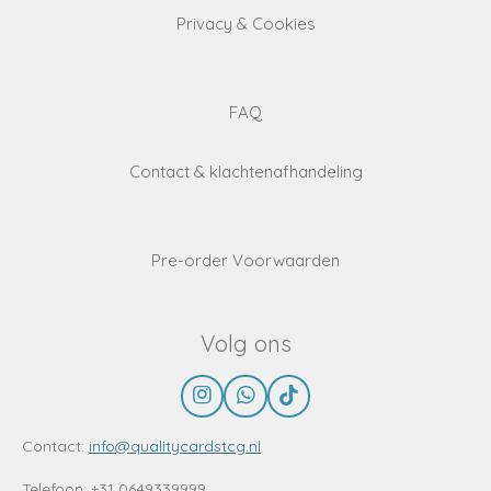
Privacy & Cookies
FAQ
Contact & klachtenafhandeling
Pre-order Voorwaarden
Volg ons
I
W
T
n
h
i
s
a
k
Contact:
info@qualitycardstcg.nl
t
t
T
a
s
o
Telefoon: +31 0649339999