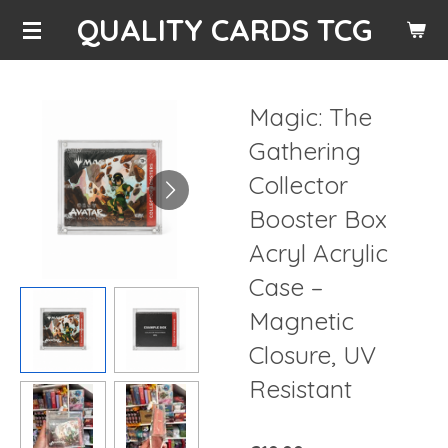
QUALITY CARDS TCG
Skip
to
main
content
Magic: The
Gathering
Collector
Booster Box
Acryl Acrylic
Case –
Magnetic
Closure, UV
Resistant