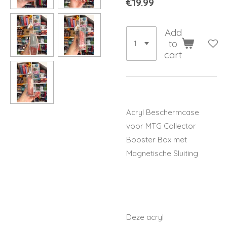
€19.99
Add
to
cart
Acryl Beschermcase
voor MTG Collector
Booster Box met
Magnetische Sluiting
Deze acryl