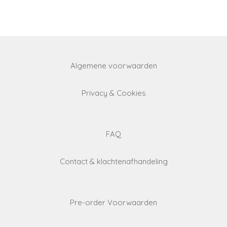
a
a
a
a
r
r
r
r
e
e
e
e
Algemene voorwaarden
Privacy & Cookies
FAQ
Contact & klachtenafhandeling
Pre-order Voorwaarden