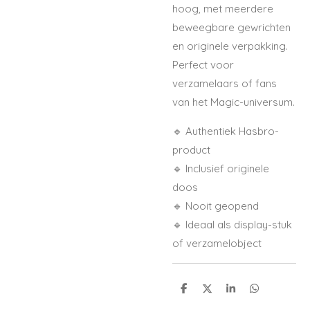
hoog, met meerdere
beweegbare gewrichten
en originele verpakking.
Perfect voor
verzamelaars of fans
van het Magic-universum.
🔹 Authentiek Hasbro-
product
🔹 Inclusief originele
doos
🔹 Nooit geopend
🔹 Ideaal als display-stuk
of verzamelobject
S
S
S
S
h
h
h
h