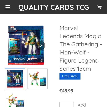
QUALITY CARDS TCG
Skip
to
main
content
Marvel
Legends Magic
The Gathering -
Man-Wolf -
Figure Legend
Series 15cm
Exclusive!
€49.99
Add