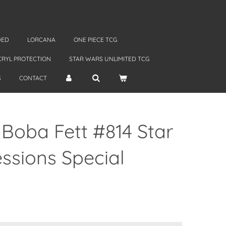
DED
LORCANA
ONE PIECE TCG
CRYL PROTECTION
STAR WARS UNLIMITED TCG
S
CONTACT
 Boba Fett #814 Star
ssions Special