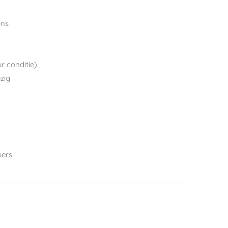
ons
or conditie)
zig
bers