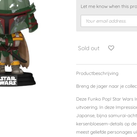
Let me know when this prod
Sold out
Productbeschrijving
Breng de jager naar je collect
Deze Funko Pop! Star Wars I
uitvoering. In deze Impressio
Japanse, bijna samurai-achti
kersenbloesem-details op de 
meest geliefde personages u