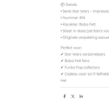
📦 Details
• Serie: Star Wars – Impressi
• Nummer: 814
• Karakter: Boba Fett
• Staat: In doos (zie foto’s vo
• Originele verpakking aanwe
Perfect voor:
✔ Star Wars verzamelaars
✔ Boba Fett fans
✔ Funko Pop collectors
✔ Cadeau voor sci-fi liefheb
Het
S
S
S
h
h
h
a
a
a
r
r
r