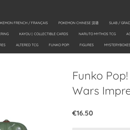
KEMON FRENCH / FRANÇAIS
POKEMON CHINESE 汉语
SLAB / GRA
ERING
KAYOU | COLLECTIBLE CARDS
NARUTO MYTHOS TCG
A
RES
ALTERED TCG
FUNKO POP!
FIGURES
MYSTERYBOXE
Funko Pop!
Wars Impre
€16.50