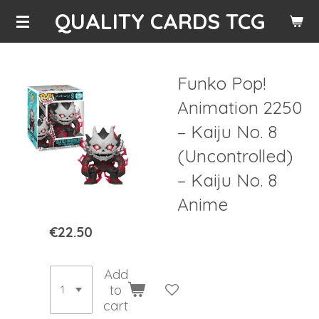
QUALITY CARDS TCG
Skip
to
main
content
Funko Pop!
Animation 2250
– Kaiju No. 8
(Uncontrolled)
– Kaiju No. 8
Anime
€22.50
Add
to
cart