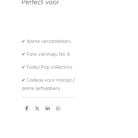
Perfect voor
✔ Anime verzamelaars
✔ Fans van
Kaiju No. 8
✔ Funko Pop collectors
✔ Cadeau voor manga /
anime liefhebbers
S
S
S
S
h
h
h
h
a
a
a
a
r
r
r
r
e
e
e
e