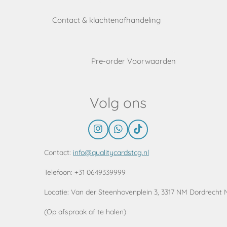
Contact & klachtenafhandeling
Pre-order Voorwaarden
Volg ons
I
W
T
n
h
i
s
a
k
Contact:
info@qualitycardstcg.nl
t
t
T
a
s
o
Telefoon: +31 0649339999
g
A
k
r
p
Locatie:
Van der Steenhovenplein 3, 3317 NM Dordrecht 
a
p
m
(Op afspraak af te halen)