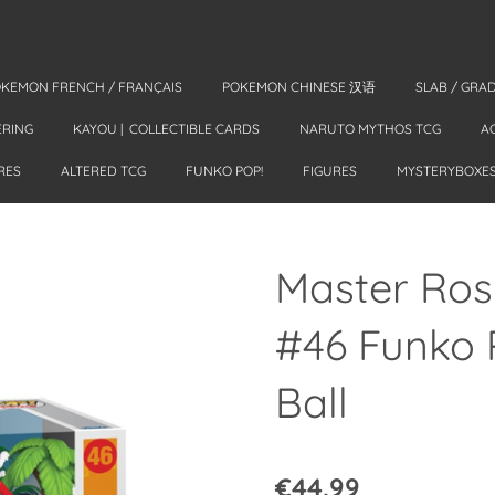
KEMON FRENCH / FRANÇAIS
POKEMON CHINESE 汉语
SLAB / GRA
ERING
KAYOU | COLLECTIBLE CARDS
NARUTO MYTHOS TCG
A
RES
ALTERED TCG
FUNKO POP!
FIGURES
MYSTERYBOXE
Master Ros
#46 Funko 
Ball
€44.99