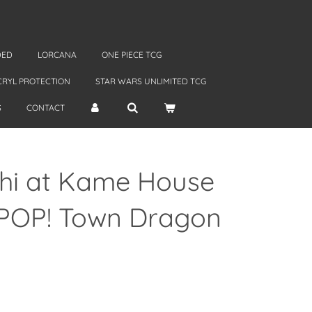
DED
LORCANA
ONE PIECE TCG
CRYL PROTECTION
STAR WARS UNLIMITED TCG
S
CONTACT
hi at Kame House
POP! Town Dragon