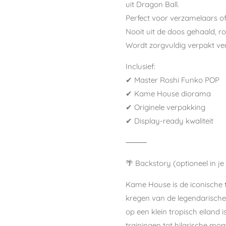
uit Dragon Ball.
Perfect voor verzamelaars o
Nooit uit de doos gehaald, r
Wordt zorgvuldig verpakt ve
Inclusief:
✔ Master Roshi Funko POP
✔ Kame House diorama
✔ Originele verpakking
✔ Display-ready kwaliteit
⸻
🌴 Backstory (optioneel in je l
Kame House is de iconische t
kregen van de legendarische T
op een klein tropisch eiland 
trainingen tot hilarische mo