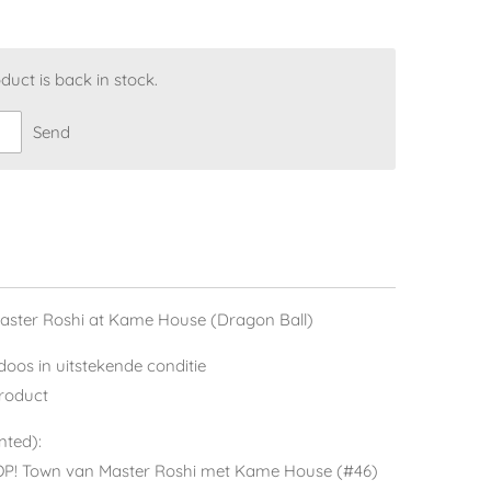
uct is back in stock.
Send
 Master Roshi at Kame House (Dragon Ball)
doos in uitstekende conditie
roduct
nted):
POP! Town van Master Roshi met Kame House (#46)