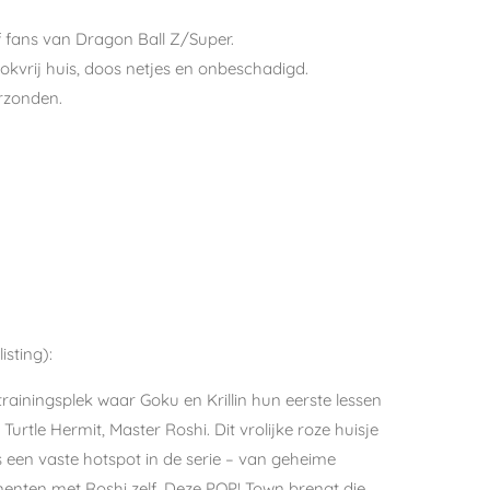
f fans van Dragon Ball Z/Super.
ookvrij huis, doos netjes en onbeschadigd.
rzonden.
isting):
rainingsplek waar Goku en Krillin hun eerste lessen
urtle Hermit, Master Roshi. Dit vrolijke roze huisje
is een vaste hotspot in de serie – van geheime
menten met Roshi zelf. Deze POP! Town brengt die