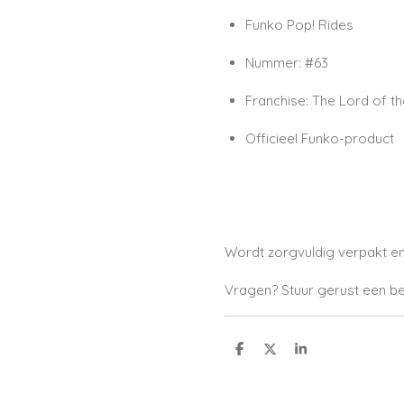
Funko Pop! Rides
Nummer:
#63
Franchise:
The Lord of th
Officieel Funko-product
Wordt zorgvuldig verpakt en
Vragen? Stuur gerust een be
S
S
S
h
h
h
a
a
a
r
r
r