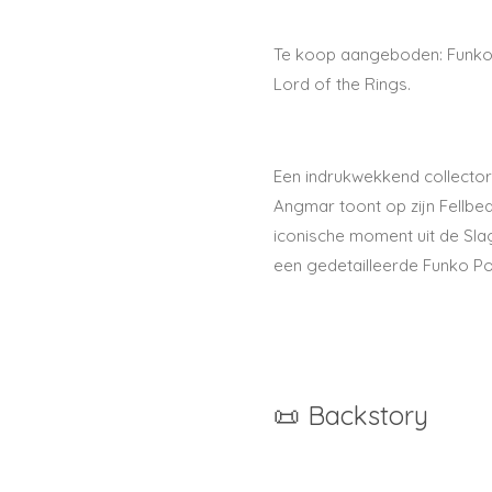
Te koop aangeboden:
Funko
Lord of the Rings
.
Een indrukwekkend collecto
Angmar
toont op zijn Fellbea
iconische moment uit de Sla
een gedetailleerde Funko Po
📜 Backstory