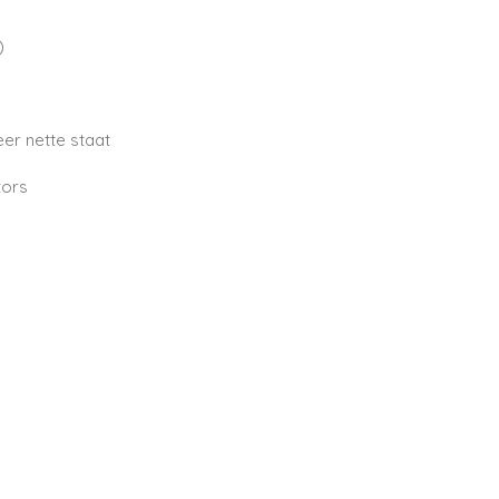
)
eer nette staat
tors