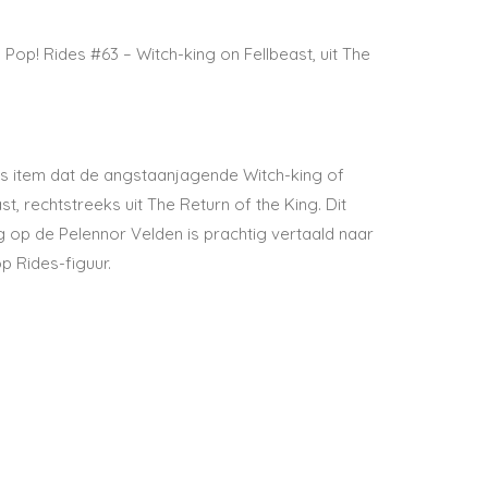
 Pop! Rides #63 – Witch-king on Fellbeast
, uit
The
rs item dat de angstaanjagende
Witch-king of
st, rechtstreeks uit
The Return of the King
. Dit
g op de Pelennor Velden is prachtig vertaald naar
p Rides-figuur.