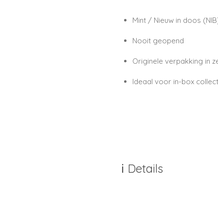
Mint / Nieuw in doos (NIB
Nooit geopend
Originele verpakking in
z
Ideaal voor
in-box collec
ℹ️ Details