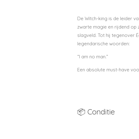
De Witch-king is de leider v
zwarte magie en rijdend op z
slagveld. Tot hij tegenover 
legendarische woorden:
“I am no man.”
Een absolute must-have voor
📦 Conditie