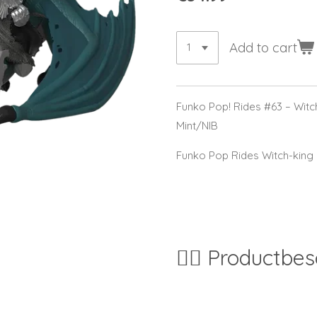
Add to cart
Funko Pop! Rides #63 – Witch
Mint/NIB
Funko Pop Rides Witch-king 
🧙‍♂️ Productbes