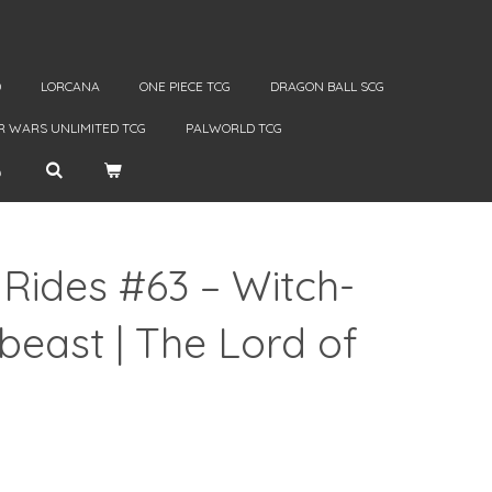
D
LORCANA
ONE PIECE TCG
DRAGON BALL SCG
R WARS UNLIMITED TCG
PALWORLD TCG
Rides #63 – Witch-
lbeast | The Lord of