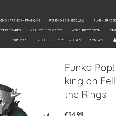
EMON FRENCH / FRANÇAIS
POKEMON CHINESE 汉语
SLAB / GRADE
ECTIBLE CARDS
NARUTO MYTHOS TCG
ACRYL PROTECTION
STA
FUNKO POP!
FIGURES
MYSTERYBOXES
CONTACT
Funko Pop! 
king on Fel
the Rings
€34.99