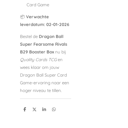
Card Game
📦
Verwachte
leverdatum:
02-01-2026
Bestel de
Dragon Ball
Super Fearsome Rivals
B29 Booster Box
nu bij
Quality Cards TCG
en
wees klaar om jouw
Dragon Ball Super Card
Game-ervaring naar een
hoger niveau te tillen.
S
S
S
S
h
h
h
h
a
a
a
a
r
r
r
r
e
e
e
e