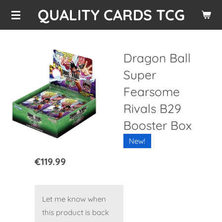
QUALITY CARDS TCG
Skip
to
main
content
Dragon Ball
Super
Fearsome
Rivals B29
Booster Box
New!
€119.99
Let me know when
this product is back