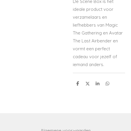
De Scene Box is het
ideale product voor
verzamelaars en
liefhebbers van Magic
The Gathering en Avatar
The Last Airbender en
vormt een perfect
cadeau voor jezelf of
iemand anders.
S
S
S
S
h
h
h
h
a
a
a
a
r
r
r
r
e
e
e
e
Algemene voorwaarden