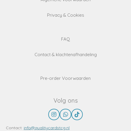
Privacy & Cookies
FAQ
Contact & klachtenafhandeling
Pre-order Voorwaarden
Volg ons
I
W
T
n
h
i
s
a
k
Contact:
info@qualitycardstcg.nl