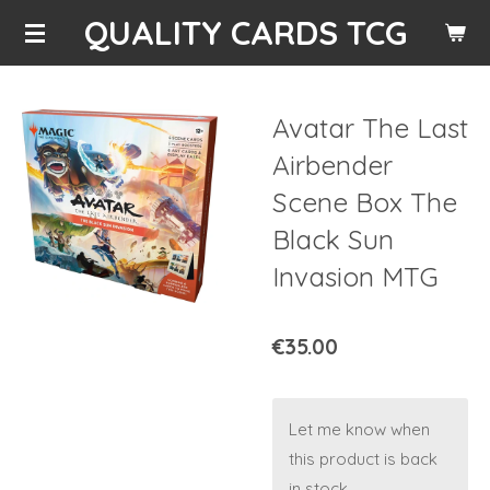
QUALITY CARDS TCG
Skip
to
main
content
Avatar The Last
Airbender
Scene Box The
Black Sun
Invasion MTG
€35.00
Let me know when
this product is back
in stock.