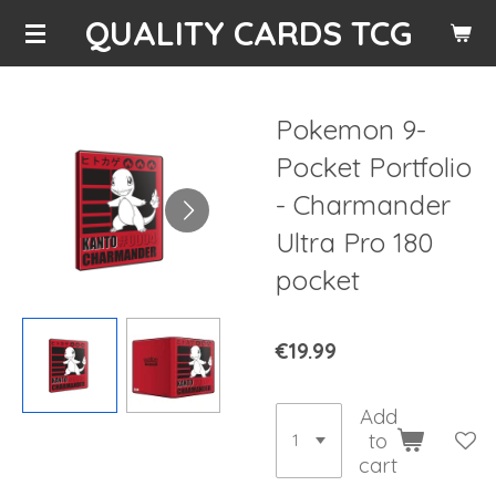
QUALITY CARDS TCG
Skip
to
main
content
Pokemon 9-
Pocket Portfolio
- Charmander
Ultra Pro 180
pocket
€19.99
Add
to
cart