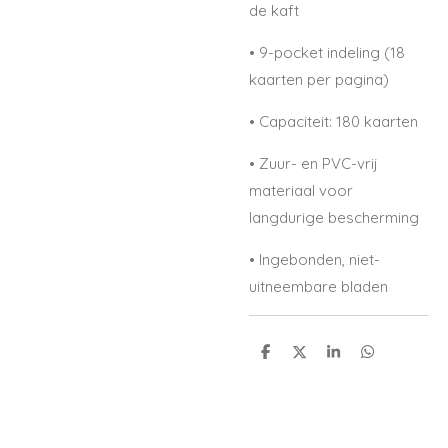
de kaft
•
9-pocket indeling (18
kaarten per pagina)
•
Capaciteit: 180 kaarten
•
Zuur- en PVC-vrij
materiaal voor
langdurige bescherming
•
Ingebonden, niet-
uitneembare bladen
S
S
S
S
h
h
h
h
a
a
a
a
r
r
r
r
e
e
e
e