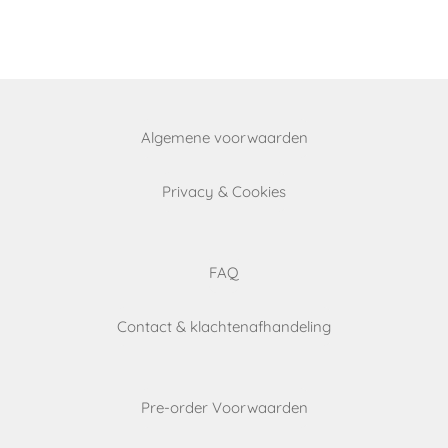
a
a
a
a
r
r
r
r
e
e
e
e
Algemene voorwaarden
Privacy & Cookies
FAQ
Contact & klachtenafhandeling
Pre-order Voorwaarden