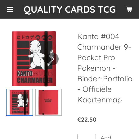
QUALITY CARDS TCG
Skip
to
main
content
Kanto #004
Charmander 9-
Pocket Pro
Pokemon -
Binder-Portfolio
- Officiële
Kaartenmap
€22.50
Add