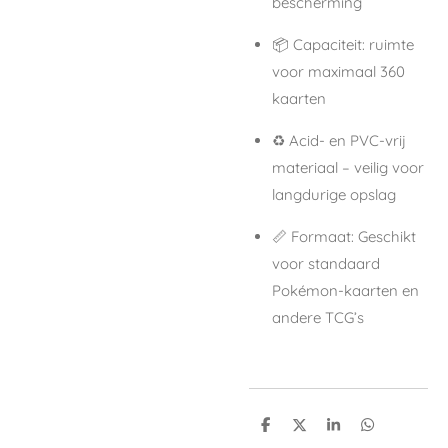
bescherming
📦
Capaciteit
: ruimte
voor maximaal 360
kaarten
♻️
Acid- en PVC-vrij
materiaal
– veilig voor
langdurige opslag
📏
Formaat
: Geschikt
voor standaard
Pokémon-kaarten en
andere TCG’s
S
S
S
S
h
h
h
h