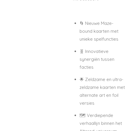
🌀 Nieuwe
Maze-
bound
kaarten met
unieke spelfuncties
🧬 Innovatieve
synergiën tussen
facties
🌟 Zeldzame en ultra-
zeldzame kaarten met
alternate art en foil
versies
🗺️ Verdiepende
verhaallijn binnen het