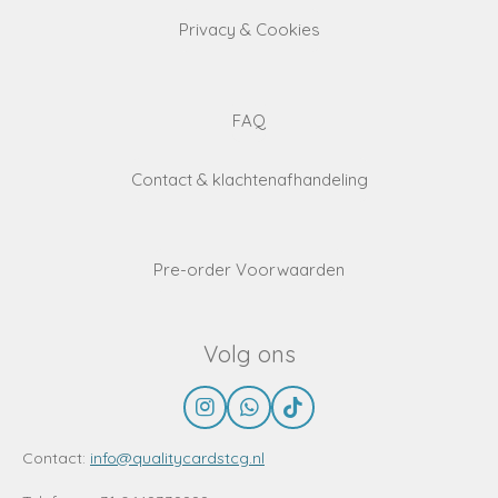
Privacy & Cookies
FAQ
Contact & klachtenafhandeling
Pre-order Voorwaarden
Volg ons
I
W
T
n
h
i
s
a
k
Contact:
info@qualitycardstcg.nl
t
t
T
a
s
o