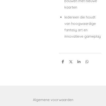
bouwen met nieuwe
kaarten
Iedereen die houdt
van hoogwaardige
fantasy art en
innovatieve gameplay
S
S
S
S
h
h
h
h
a
a
a
a
r
r
r
r
e
e
e
e
Algemene voorwaarden