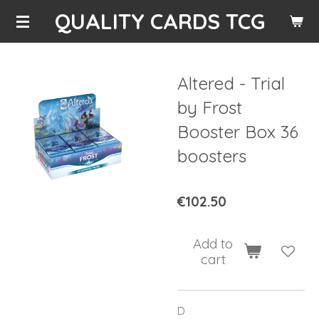
QUALITY CARDS TCG
Skip
to
main
content
Altered - Trial
by Frost
Booster Box 36
boosters
€102.50
Add to
cart
D