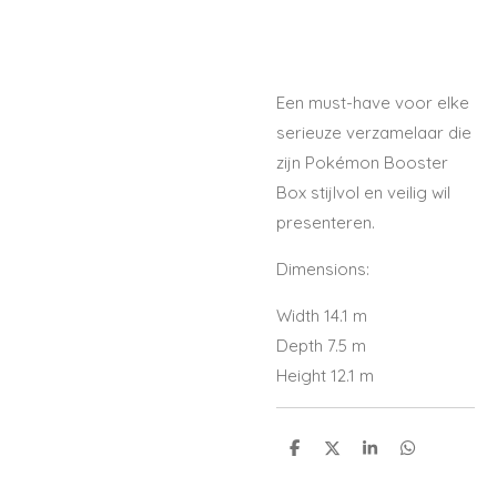
Een must-have voor elke
serieuze verzamelaar die
zijn Pokémon Booster
Box stijlvol en veilig wil
presenteren.
Dimensions:
Width 14.1 m
Depth 7.5 m
Height 12.1 m
S
S
S
S
h
h
h
h
a
a
a
a