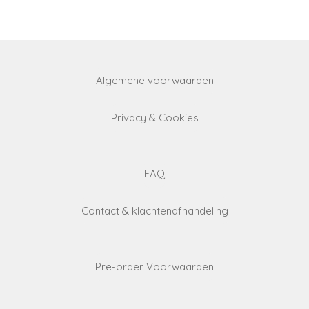
r
r
r
r
e
e
e
e
Algemene voorwaarden
Privacy & Cookies
FAQ
Contact & klachtenafhandeling
Pre-order Voorwaarden