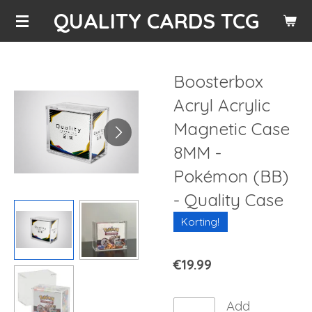
QUALITY CARDS TCG
Skip
to
main
content
Boosterbox
Acryl Acrylic
Magnetic Case
8MM -
Pokémon (BB)
- Quality Case
Korting!
€19.99
Add