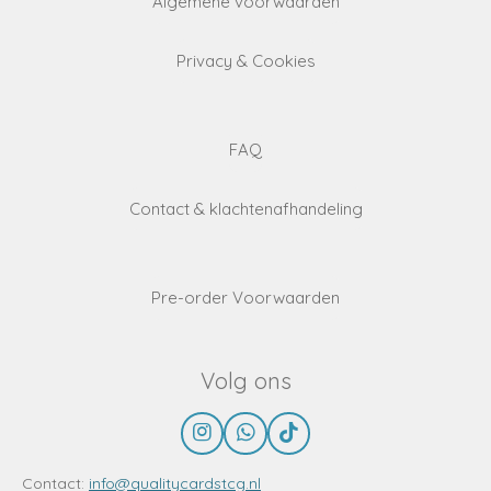
Algemene voorwaarden
Privacy & Cookies
FAQ
Contact & klachtenafhandeling
Pre-order Voorwaarden
Volg ons
I
W
T
n
h
i
s
a
k
Contact:
info@qualitycardstcg.nl