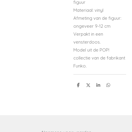
figuur
Materiaal: vinyl
Afmeting van de figuur:
ongeveer 9-12 cm
Verpakt in een
vensterdoos.
Model uit de POP!
collectie van de fabrikant
Funko.
S
S
S
S
h
h
h
h
a
a
a
a
r
r
r
r
e
e
e
e