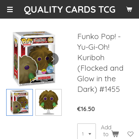
QUALITY CARDS TCG
Skip
to
main
content
Funko Pop! -
Yu-Gi-Oh!
Kuriboh
(Flocked and
Glow in the
Dark) #1455
€16.50
Add
to