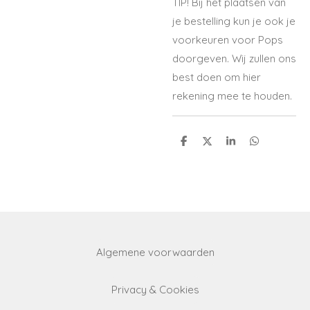
TIP! Bij het plaatsen van
je bestelling kun je ook je
voorkeuren voor Pops
doorgeven. Wij zullen ons
best doen om hier
rekening mee te houden.
S
S
S
S
h
h
h
h
a
a
a
a
r
r
r
r
e
e
e
e
Algemene voorwaarden
Privacy & Cookies