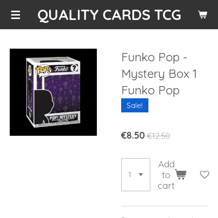
QUALITY CARDS TCG
Skip
to
main
content
Funko Pop -
Mystery Box 1
Funko Pop
Sale!
€8.50
€12.50
Add
to
cart