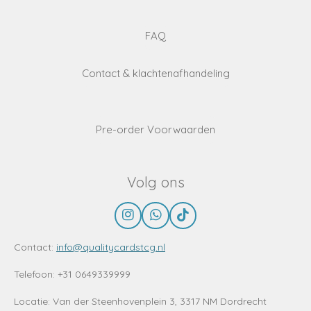
FAQ
Contact & klachtenafhandeling
Pre-order Voorwaarden
Volg ons
I
W
T
n
h
i
s
a
k
Contact:
info@qualitycardstcg.nl
t
t
T
a
s
o
Telefoon: +31 0649339999
g
A
k
r
p
Locatie:
Van der Steenhovenplein 3, 3317 NM Dordrecht
a
p