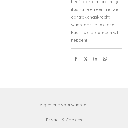
heeft ook een prachtige
illustratie en een nieuwe
aantrekkingskracht,
waardoor het die ene
kaart is die iedereen wil
hebben!
S
S
S
S
h
h
h
h
a
a
a
a
r
r
r
r
e
e
e
e
Algemene voorwaarden
Privacy & Cookies