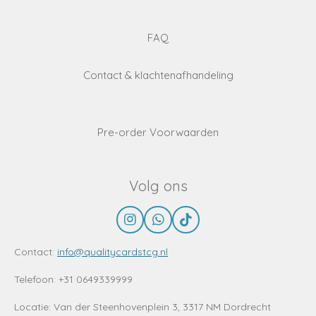
FAQ
Contact & klachtenafhandeling
Pre-order Voorwaarden
Volg ons
I
W
T
n
h
i
s
a
k
Contact:
info@qualitycardstcg.nl
t
t
T
a
s
o
Telefoon: +31 0649339999
g
A
k
r
p
Locatie:
Van der Steenhovenplein 3, 3317 NM Dordrecht
a
p