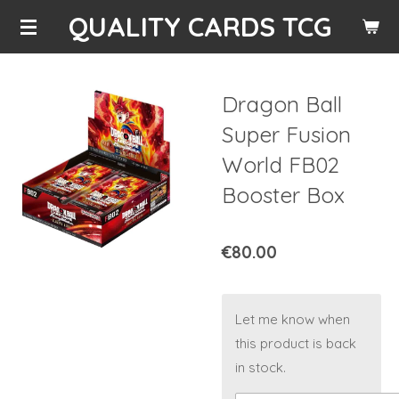
QUALITY CARDS TCG
Skip
to
main
content
Dragon Ball
Super Fusion
World FB02
Booster Box
€80.00
Let me know when
this product is back
in stock.