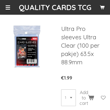
QUALITY CARDS TCG
Skip
to
main
content
Ultra Pro
sleeves Ultra
Clear (100 per
pakje) 63.5x
88.9mm
€1.99
Add
to
cart