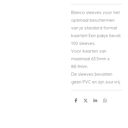
Blanco sleeves voor het
optimaal beschermen
van je standard format
kaarten! Een pakje bevat
100 sleeves.
Voor kaarten van
maximaal 63.5mm x
88.9mm.
De sleeves bevatten
geen PVC en zijn zuurvrij.
S
S
S
S
h
h
h
h
a
a
a
a
r
r
r
r
e
e
e
e