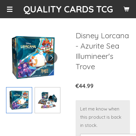
QUALITY CARDS TCG
Skip
to
main
content
Disney Lorcana
- Azurite Sea
Illumineer's
Trove
€44.99
Let me know when
this product is back
in stock.