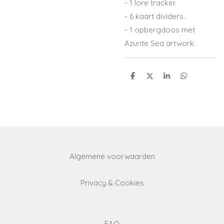
- 1 lore tracker.
- 6 kaart dividers.
- 1 opbergdoos met
Azurite Sea artwork.
S
S
S
S
h
h
h
h
a
a
a
a
r
r
r
r
e
e
e
e
Algemene voorwaarden
Privacy & Cookies
FAQ