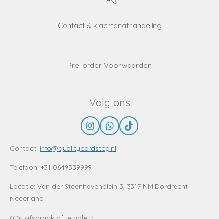
Contact & klachtenafhandeling
Pre-order Voorwaarden
Volg ons
I
W
T
n
h
i
s
a
k
Contact:
info@qualitycardstcg.nl
t
t
T
a
s
o
Telefoon: +31 0649339999
g
A
k
r
p
Locatie:
Van der Steenhovenplein 3, 3317 NM Dordrecht
a
p
Nederland
m
(Op afspraak af te halen)